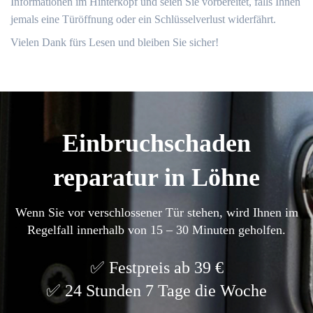
Informationen im Hinterkopf und seien Sie vorbereitet, falls Ihnen
jemals eine Türöffnung oder ein Schlüsselverlust widerfährt.​
Vielen Dank fürs Lesen und bleiben Sie sicher!​
Einbruchschaden
reparatur in Löhne
Wenn Sie vor verschlossener Tür stehen, wird Ihnen im
Regelfall innerhalb von 15 – 30 Minuten geholfen.
Festpreis ab 39 €
24 Stunden 7 Tage die Woche