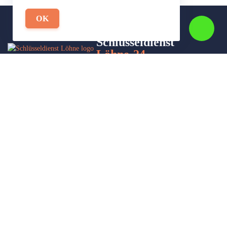
OK
Schlüsseldienst
Löhne-24
Wir sind Ihr Helfer in Not in Sachen Schlüsseldienst. Zu jeder
Tages- und Nachtzeit für Sie da!
Impressum/Datenschutzerklärung
Stadtteile
Sitemap
Partner
Leistungen